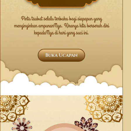
Pintu taubat selalu terbuka bagi siapapun yang
menginginkan ampunanNya. Kiranya kita berserah diri
kepadaNya di hari yang suci ini.
Buka Ucapan