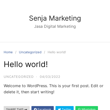
Skip
to
content
Senja Marketing
Jasa Digital Marketing
Home
Uncategorized
Hello world!
Hello world!
UNCATEGORIZED
·
04/03/2022
Welcome to WordPress. This is your first post. Edit or
delete it, then start writing!
SHARE THIS
Facebook
Twitter
WhatsApp